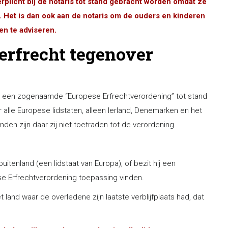
plicht bij de notaris tot stand gebracht worden omdat ze
 Het is dan ook aan de notaris om de ouders en kinderen
en te adviseren.
erfrecht tegenover
den een zogenaamde “Europese Erfrechtverordening” tot stand
alle Europese lidstaten, alleen Ierland, Denemarken en het
den zijn daar zij niet toetraden tot de verordening.
itenland (een lidstaat van Europa), of bezit hij een
se Erfrechtverordening toepassing vinden.
et land waar de overledene zijn laatste verblijfplaats had, dat