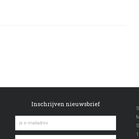
Inschrijven nieuwsbrief
S
M
S
1