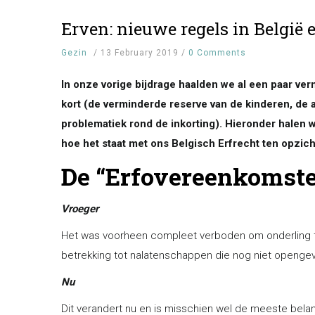
Erven: nieuwe regels in België e
Gezin
/
13 February 2019
/
0 Comments
In onze vorige bijdrage haalden we al een paar ve
kort (de verminderde reserve van de kinderen, de 
problematiek rond de inkorting). Hieronder halen w
hoe het staat met ons Belgisch Erfrecht ten opzic
De “Erfovereenkomst
Vroeger
​Het was voorheen compleet verboden om onderling
betrekking tot nalatenschappen die nog niet opengev
Nu
Dit verandert nu en is misschien wel de meeste belan