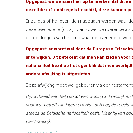
Opgepast: we wensen hier op te merken dat dit een 
dezelfde erfrechtregels beschikt; deze kunnen per l
Er zal dus bij het overlijden nagegaan worden waar d
deze overledene (dit zijn dan zowel de roerende al
erfrechtregels van het land waar de overledene woonde
Opgepast: er wordt wel door de Europese Erfrecht
af te wijken. Dit betekent dat men kan kiezen voor
nationaliteit bezit op het ogenblik dat men overlij
andere afwijking is uitgesloten!
Deze afwijking moet wel gebeuren via een testament
Bijvoorbeeld: een Belg koopt een woning in Frankrijk en 
voor wat betreft zijn latere erfenis, toch nog de regels
steeds de Belgische nationaliteit bezit. Maar hij kan oo
hier Frankrijk.
Lees ook deel 1