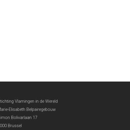
tichting Vlamingen in de Wereld
arie-Elisabeth Belpairegebouw
imon Bolivarlaan 17
000 Brussel