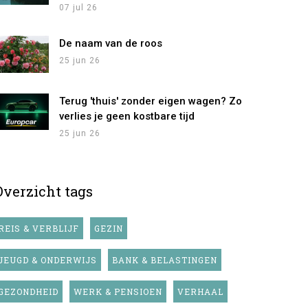
07 jul 26
De naam van de roos
25 jun 26
Terug 'thuis' zonder eigen wagen? Zo
verlies je geen kostbare tijd
25 jun 26
Overzicht tags
REIS & VERBLIJF
GEZIN
JEUGD & ONDERWIJS
BANK & BELASTINGEN
GEZONDHEID
WERK & PENSIOEN
VERHAAL