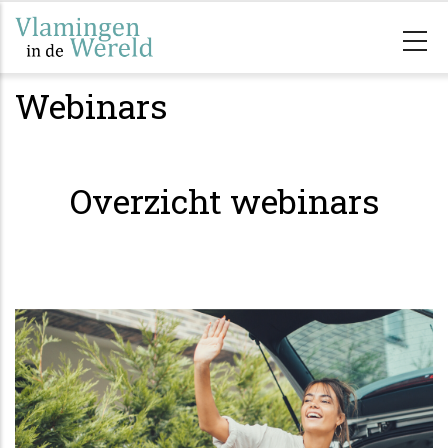
Overslaan
en
naar
Webinars
de
inhoud
gaan
Overzicht webinars