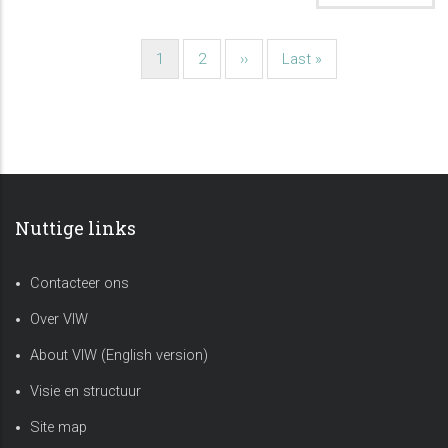
Current
1
Page
2
Next
››
Last
Last »
Pagination
page
page
page
Nuttige links
Contacteer ons
Over VIW
About VIW (English version)
Visie en structuur
Site map