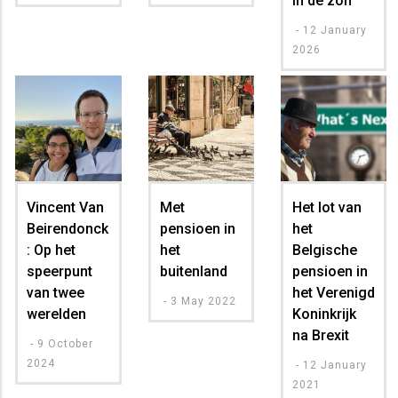
in de zon
-
12 January
2026
Vincent Van
Met
Het lot van
Beirendonck
pensioen in
het
: Op het
het
Belgische
speerpunt
buitenland
pensioen in
van twee
het Verenigd
-
3 May 2022
werelden
Koninkrijk
na Brexit
-
9 October
2024
-
12 January
2021