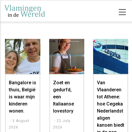
Skip
to
main
content
Bangalore is
Zoet en
Van
thuis, België
gedurfd,
Vlaanderen
is waar mijn
een
tot Athene:
kinderen
Italiaanse
hoe Cegeka
wonen.
lovestory
Nederlandst
aligen
-
3 August
-
22 July
kansen biedt
2026
2026