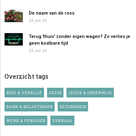
De naam van de roos
25 jun 26
Terug 'thuis' zonder eigen wagen? Zo verlies je
geen kostbare tijd
25 jun 26
Overzicht tags
REIS & VERBLIJF
GEZIN
JEUGD & ONDERWIJS
BANK & BELASTINGEN
GEZONDHEID
WERK & PENSIOEN
VERHAAL