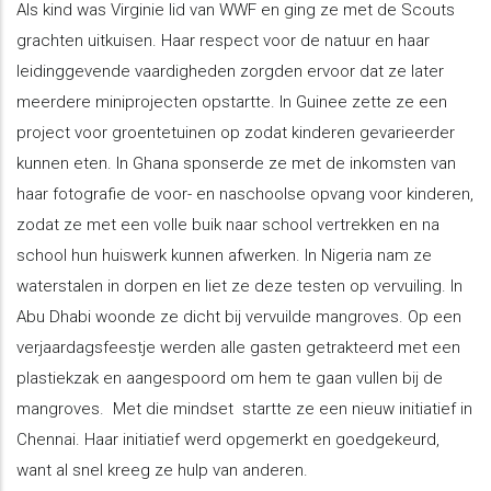
Als kind was Virginie lid van WWF en ging ze met de Scouts
grachten uitkuisen. Haar respect voor de natuur en haar
leidinggevende vaardigheden zorgden ervoor dat ze later
meerdere miniprojecten opstartte. In Guinee zette ze een
project voor groentetuinen op zodat kinderen gevarieerder
kunnen eten. In Ghana sponserde ze met de inkomsten van
haar fotografie de voor- en naschoolse opvang voor kinderen,
zodat ze met een volle buik naar school vertrekken en na
school hun huiswerk kunnen afwerken. In Nigeria nam ze
waterstalen in dorpen en liet ze deze testen op vervuiling. In
Abu Dhabi woonde ze dicht bij vervuilde mangroves. Op een
verjaardagsfeestje werden alle gasten getrakteerd met een
plastiekzak en aangespoord om hem te gaan vullen bij de
mangroves. Met die mindset startte ze een nieuw initiatief in
Chennai. Haar initiatief werd opgemerkt en goedgekeurd,
want al snel kreeg ze hulp van anderen.