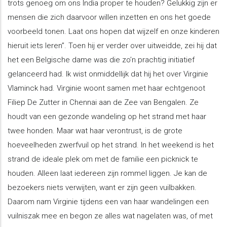
trots genoeg om ons India proper te houden? Gelukkig zijn er
mensen die zich daarvoor willen inzetten en ons het goede
voorbeeld tonen. Laat ons hopen dat wijzelf en onze kinderen
hieruit iets leren”. Toen hij er verder over uitweidde, zei hij dat
het een Belgische dame was die zo’n prachtig initiatief
gelanceerd had. Ik wist onmiddellijk dat hij het over Virginie
Vlaminck had. Virginie woont samen met haar echtgenoot
Filiep De Zutter in Chennai aan de Zee van Bengalen. Ze
houdt van een gezonde wandeling op het strand met haar
twee honden. Maar wat haar verontrust, is de grote
hoeveelheden zwerfvuil op het strand. In het weekend is het
strand de ideale plek om met de familie een picknick te
houden. Alleen laat iedereen zijn rommel liggen. Je kan de
bezoekers niets verwijten, want er zijn geen vuilbakken.
Daarom nam Virginie tijdens een van haar wandelingen een
vuilniszak mee en begon ze alles wat nagelaten was, of met