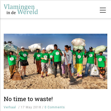
Overslaan
en
naar
de
inhoud
gaan
No time to waste!
Verhaal
/
17 May 2018
/
0 Comments