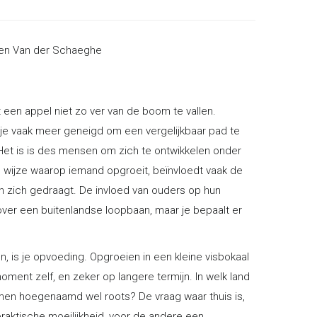
Koen Van der Schaeghe
t een appel niet zo ver van de boom te vallen.
 je vaak meer geneigd om een vergelijkbaar pad te
et is is des mensen om zich te ontwikkelen onder
e wijze waarop iemand opgroeit, beïnvloedt vaak de
en zich gedraagt. De invloed van ouders op hun
er over een buitenlandse loopbaan, maar je bepaalt er
n, is je opvoeding. Opgroeien in een kleine visbokaal
oment zelf, en zeker op langere termijn. In welk land
 men hoegenaamd wel roots? De vraag waar thuis is,
raktische moeilijkheid, voor de andere een