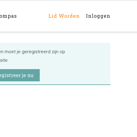
Main
navigation
rechts
kompas
Lid Worden
Inloggen
ken moet je geregistreerd zijn op
ite.
egistreer je nu