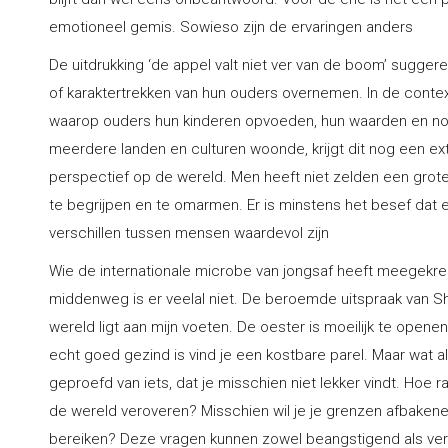
emotioneel gemis. Sowieso zijn de ervaringen anders
De uitdrukking ‘de appel valt niet ver van de boom’ sugge
of karaktertrekken van hun ouders overnemen. In de conte
waarop ouders hun kinderen opvoeden, hun waarden en nor
meerdere landen en culturen woonde, krijgt dit nog een e
perspectief op de wereld. Men heeft niet zelden een grot
te begrijpen en te omarmen. Er is minstens het besef dat e
verschillen tussen mensen waardevol zijn
Wie de internationale microbe van jongsaf heeft meegekrege
middenweg is er veelal niet. De beroemde uitspraak van Sh
wereld ligt aan mijn voeten. De oester is moeilijk te openen,
echt goed gezind is vind je een kostbare parel. Maar wat a
geproefd van iets, dat je misschien niet lekker vindt. Hoe ra
de wereld veroveren? Misschien wil je je grenzen afbakenen?
bereiken? Deze vragen kunnen zowel beangstigend als verh