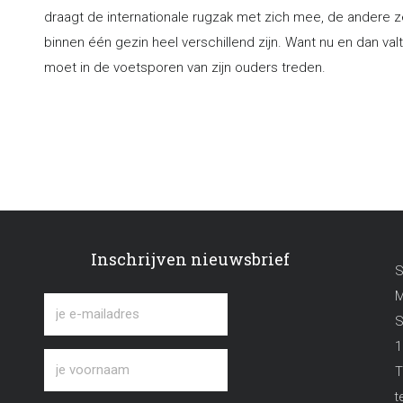
draagt de internationale rugzak met zich mee, de andere ze
binnen één gezin heel verschillend zijn. Want nu en dan va
moet in de voetsporen van zijn ouders treden.
Inschrijven nieuwsbrief
S
M
S
1
T
t