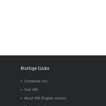
Nuttige links
Contacteer ons
Over VIW
About VIW (English version)