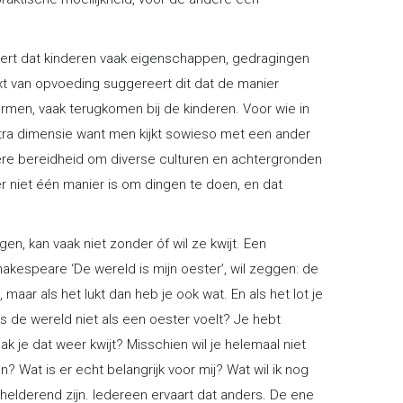
reert dat kinderen vaak eigenschappen, gedragingen
xt van opvoeding suggereert dit dat de manier
men, vaak terugkomen bij de kinderen. Voor wie in
xtra dimensie want men kijkt sowieso met een ander
ere bereidheid om diverse culturen en achtergronden
r niet één manier is om dingen te doen, en dat
n, kan vaak niet zonder óf wil ze kwijt. Een
akespeare ‘De wereld is mijn oester’, wil zeggen: de
 maar als het lukt dan heb je ook wat. En als het lot je
ls de wereld niet als een oester voelt? Je hebt
ak je dat weer kwijt? Misschien wil je helemaal niet
 Wat is er echt belangrijk voor mij? Wat wil ik nog
elderend zijn. Iedereen ervaart dat anders. De ene