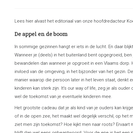
Lees hier alvast het editoriaal van onze hoofdredacteur 
De appel en de boom
In sommige gezinnen hangt er iets in de lucht. En daar blijk
Wanneer je (deels) in het buitenland bent opgegroeid, ben
bewandelen dan wanneer je opgroeit in een Vlaams dorp. H
invloed van de omgeving, in het bijzonder van het gezin. D
manier waarop die persoon later in het leven staat, denkt 
kinderen kan sterk zijn. It’s our way of life, zeg je als oud
wel de toekomst van je eventuele kinderen mee.
Het grootste cadeau dat je als kind van je ouders kan krijge
of in de open zee, het maakt wel degelijk verschil, op het m
ziet men zijn toekomst? Hoe kijkt men naar roots? Ervaart
blijft dan wel eens onbeantwoord. Voor de ene is het een p