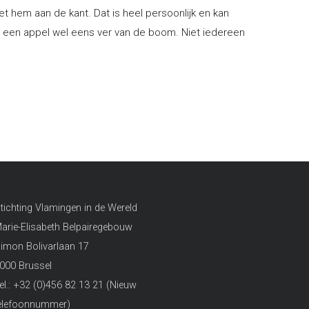
t hem aan de kant. Dat is heel persoonlijk en kan
lt een appel wel eens ver van de boom. Niet iedereen
tichting Vlamingen in de Wereld
arie-Elisabeth Belpairegebouw
imon Bolivarlaan 17
000 Brussel
el.: +32 (0)456 82 13 21 (Nieuw
elefoonnummer)