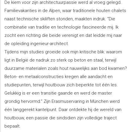
De kiem voor zijn architectuurpassie werd al vroeg gelegd.
Familievakanties in de Alpen, waar traditionele houten chalets
naast technische skiliften stonden, maakten indruk. “Die
combinatie van traditie en technologie fascineerde mij. Ik
zocht een richting die beide verenigt en dat leidde mij naar
de opleiding ingenieur-architect.
Tijdens mijn studies groeide ook mijn kritische blik: waarom
ligt in België de nadruk zo sterk op beton en staal, terwijl
duurzame materialen zoals hout nauwelijks aan bod kwamen?
Beton- en metaalconstructies kregen alle aandacht en
studiepunten, terwijl houtbouw zich beperkte tot één les.
Gelukkig is er een transitie gaande en werd de master
grondig hervormd.” Zijn Erasmuservaring in München werd
één langgerekt kantelpunt. Daar ontdekte hij de wereld van
houtbouw, een passie die sindsdien zijn volledige traject
bepaalt.