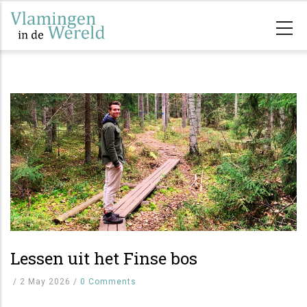
Overslaan
en
naar
de
inhoud
gaan
Lessen uit het Finse bos
/
2 May 2026
/
0 Comments