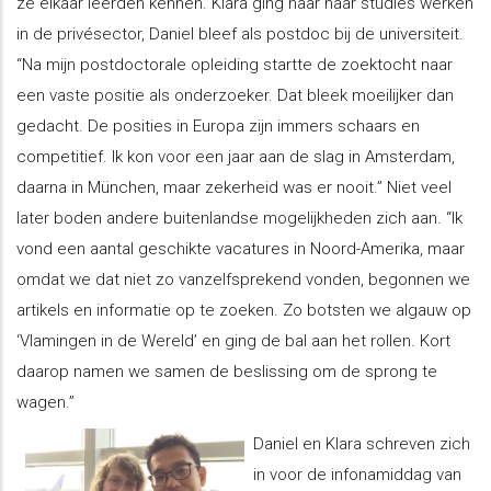
ze elkaar leerden kennen. Klara ging naar haar studies werken
in de privésector, Daniel bleef als postdoc bij de universiteit.
“Na mijn postdoctorale opleiding startte de zoektocht naar
een vaste positie als onderzoeker. Dat bleek moeilijker dan
gedacht. De posities in Europa zijn immers schaars en
competitief. Ik kon voor een jaar aan de slag in Amsterdam,
daarna in München, maar zekerheid was er nooit.” Niet veel
later boden andere buitenlandse mogelijkheden zich aan. “Ik
vond een aantal geschikte vacatures in Noord-Amerika, maar
omdat we dat niet zo vanzelfsprekend vonden, begonnen we
artikels en informatie op te zoeken. Zo botsten we algauw op
‘Vlamingen in de Wereld’ en ging de bal aan het rollen. Kort
daarop namen we samen de beslissing om de sprong te
wagen.”
Daniel en Klara schreven zich
in voor de infonamiddag van