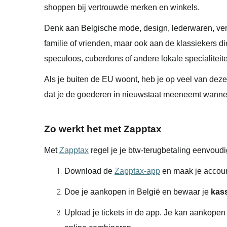
shoppen bij vertrouwde merken en winkels.
Denk aan Belgische mode, design, lederwaren, verz
familie of vrienden, maar ook aan de klassiekers d
speculoos, cuberdons of andere lokale specialiteit
Als je buiten de EU woont, heb je op veel van de
dat je de goederen in nieuwstaat meeneemt wannee
Zo werkt het met Zapptax
Met
Zapptax
regel je je btw-terugbetaling eenvoudi
Download de
Zapptax-app
en maak je account 
Doe je aankopen in België en bewaar je
kass
Upload je tickets in de app. Je kan aankopen 