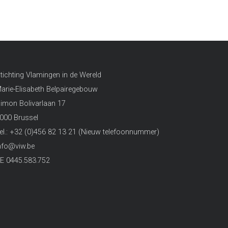
tichting Vlamingen in de Wereld
arie-Elisabeth Belpairegebouw
imon Bolivarlaan 17
000 Brussel
el.: +32 (0)456 82 13 21 (Nieuw telefoonnummer)
nfo@viw.be
E 0445.583.752