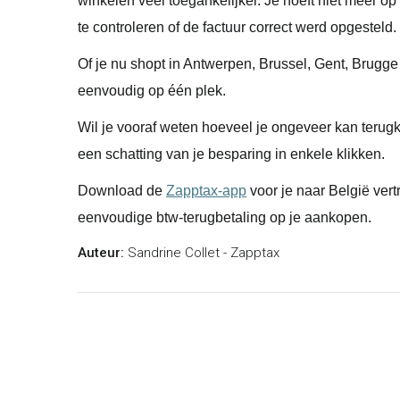
winkelen veel toegankelijker. Je hoeft niet meer op
te controleren of de factuur correct werd opgesteld.
Of je nu shopt in Antwerpen, Brussel, Gent, Brugge
eenvoudig op één plek.
Wil je vooraf weten hoeveel je ongeveer kan terug
een schatting van je besparing in enkele klikken.
Download de
Zapptax-app
voor je naar België vert
eenvoudige btw-terugbetaling op je aankopen.
Auteur:
Sandrine Collet - Zapptax