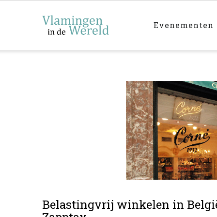
Main
Overslaan
navigation
en
Evenementen
naar
de
inhoud
gaan
Belastingvrij winkelen in Belg