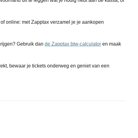
 voorhand uit te leggen wat je nodig hebt aan de kassa, of
 of online: met Zapptax verzamel je je aankopen
krijgen? Gebruik dan
de Zapptax btw-calculator
en maak
rekt, bewaar je tickets onderweg en geniet van een