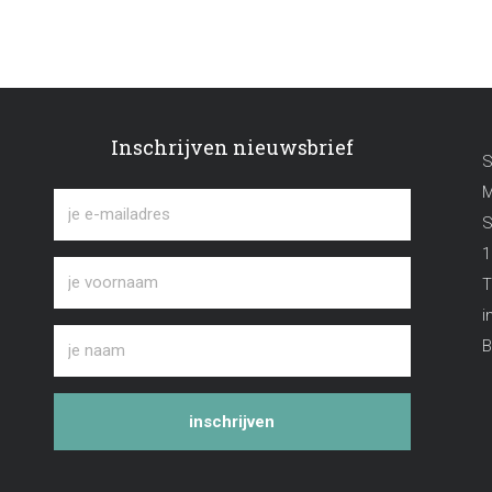
Inschrijven nieuwsbrief
S
M
S
1
T
i
B
inschrijven