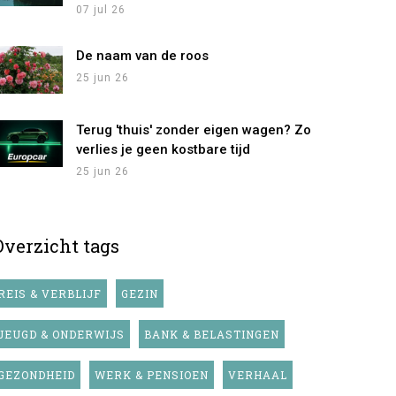
07 jul 26
De naam van de roos
25 jun 26
Terug 'thuis' zonder eigen wagen? Zo
verlies je geen kostbare tijd
25 jun 26
Overzicht tags
REIS & VERBLIJF
GEZIN
JEUGD & ONDERWIJS
BANK & BELASTINGEN
GEZONDHEID
WERK & PENSIOEN
VERHAAL