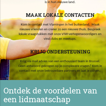
is in hun nieuwe land.
MAAK LOKALE CONTACTEN
Kom in contact met Vlamingen in het buitenland. Maak
nieuwe vrienden en creëer zo een nieuwe thuis. Bespreek
lokale vraagstukken met onze VIW-vertegenwoordigers en
vind clubs en meetups.
KRIJG ONDERSTEUNING
Krijg via mail advies van een enthousiast team in Brussel.
Geen antwoord gekregen op je complexere vragen? Kom in
contact met onze betrouwbare partners en laat je gidsen.
Ontdek de voordelen van
een lidmaatschap