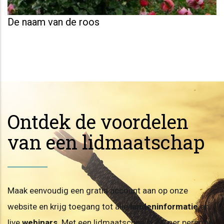
De naam van de roos
Ontdek de voordelen
van een lidmaatschap
Maak eenvoudig een gratis account aan op onze
website en krijg toegang tot alle
landeninformatie
en
live
webinars
. Met een lidmaatschap (€ 60 per persoon