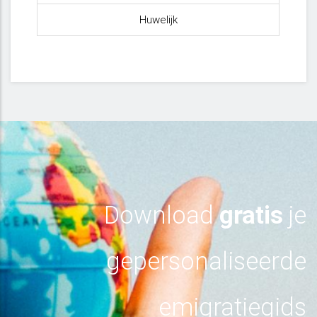
Huwelijk
Download
gratis
je
gepersonaliseerde
emigratiegids