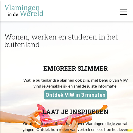
Overslaan
en
naar
de
Wonen, werken en studeren in het
inhoud
buitenland
gaan
EMIGREER SLIMMER
Wat je buitenlandse plannen ook zijn, met behulp van VIW
vind je gemakkelijk en snel de juiste informatie.
Ontdek VIW in 3 minuten
LAAT JE INSPIREREN
Ontdek interessante verhalen over Vlamingen die je vooraf
gingen. Ontdek hun reden van vertrek en lees hoe het leven