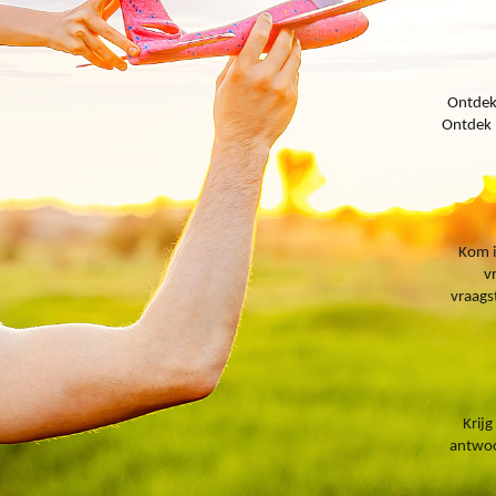
Ontdek 
Ontdek 
Kom i
v
vraags
Krijg
antwoo