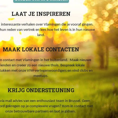
LAAT JE INSPIREREN
interessante verhalen over Vlamingen die je vooraf gingen.
hun reden van vertrek en lees hoe het leven is in hun nieuwe
land.
MAAK LOKALE CONTACTEN
n contact met Vlamingen in het buitenland. Maak nieuwe
rienden en creëer zo een nieuwe thuis. Bespreek lokale
tukken met onze VIW-vertegenwoordigers en vind clubs en
meetups.
KRIJG ONDERSTEUNING
 via mail advies van een enthousiast team in Brussel. Geen
rd gekregen op je complexere vragen? Kom in contact met
onze betrouwbare partners en laat je gidsen.