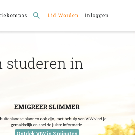
Main
navigation
rechts
tiekompas
Lid Worden
Inloggen
 studeren in
EMIGREER SLIMMER
 buitenlandse plannen ook zijn, met behulp van VIW vind je
gemakkelijk en snel de juiste informatie.
Ontdek VIW in 3 minuten