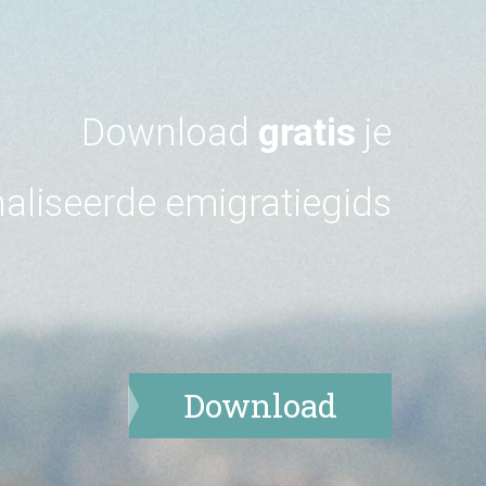
Download
gratis
je
aliseerde emigratiegids
Download