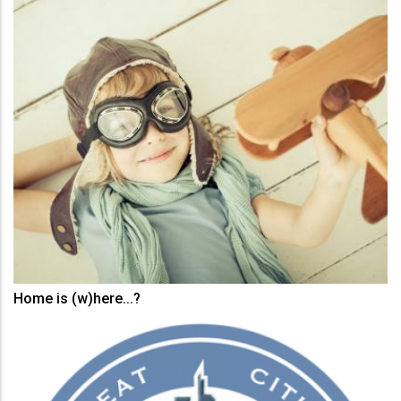
Home is (w)here...?