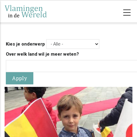
Overslaan
en
naar
de
inhoud
Kies je onderwerp
gaan
Over welk land wil je meer weten?