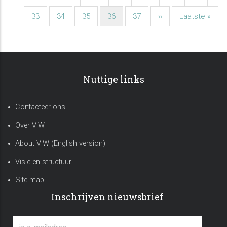
Paginatie
pagina
pagina
Pagina
33
Pagina
34
Pagina
35
Huidige
36
Pagina
37
Volgende
››
Laatste
Laatste »
pagina
pagina
pagina
Nuttige links
Contacteer ons
Over VIW
About VIW (English version)
Visie en structuur
Site map
Inschrijven nieuwsbrief