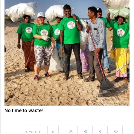
No time to waste!
Eerste
« Eerste
Vorige
‹‹
…
Pagina
29
Pagina
30
Pagina
31
Pagina
32